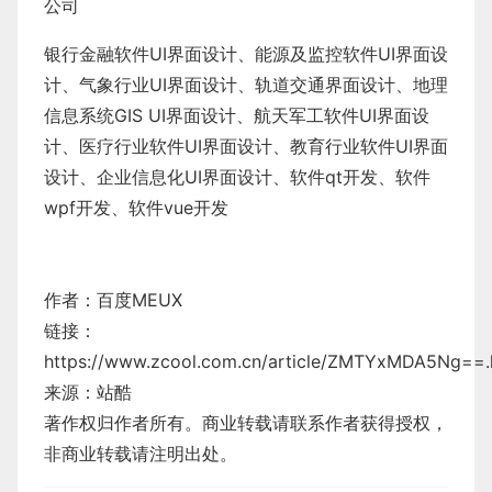
公司
银行金融软件
UI界面设计
、
能源及监控软件
UI界面设
计
、
气象行业
UI界面设计
、
轨道交通界面设计
、
地理
信息系统
GIS UI界面设计
、
航天军工软件
UI界面设
计
、
医疗行业软件
UI界面设计
、
教育行业软件
UI界面
设计
、
企业信息化UI界面设计、
软件qt开发
、
软件
wpf开发
、
软件vue开发
作者：百度MEUX
链接：
https://www.zcool.com.cn/article/ZMTYxMDA5Ng==.
来源：站酷
著作权归作者所有。商业转载请联系作者获得授权，
非商业转载请注明出处。