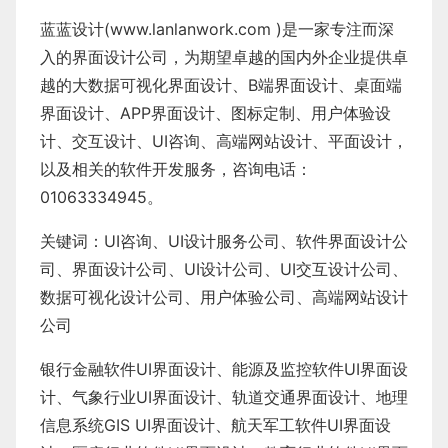
蓝蓝设计(
www.lanlanwork.com
)是一家专注而深
入的界面设计公司，为期望卓越的国内外企业提供卓
越的
大数据可视化界面设计
、
B端界面设计
、
桌面端
界面设计
、
APP界面设计
、
图标定制
、
用户体验设
计
、
交互设计
、
UI咨询
、
高端网站设计
、
平面设计
，
以及相关的软件开发服务，咨询电话：
01063334945。
关键词：
UI咨询
、
UI设计服务公司
、
软件界面设计公
司、界面设计公司、
UI设计公司
、
UI交互设计公司
、
数据可视化设计公司
、
用户体验公司
、
高端网站设计
公司
银行金融软件
UI界面设计
、
能源及监控软件
UI界面设
计
、
气象行业
UI界面设计
、
轨道交通界面设计
、
地理
信息系统
GIS UI界面设计
、
航天军工软件
UI界面设