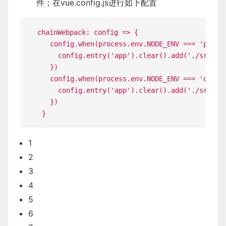
件；在vue.config.js进行如下配置
chainWebpack
:
config
=>
{
    config
.
when
(
process
.
env
.
NODE_ENV
===
'produ
      config
.
entry
(
'app'
)
.
clear
(
)
.
add
(
'./src/ma
}
)
    config
.
when
(
process
.
env
.
NODE_ENV
===
'devel
      config
.
entry
(
'app'
)
.
clear
(
)
.
add
(
'./src/ma
}
)
}
1
2
3
4
5
6