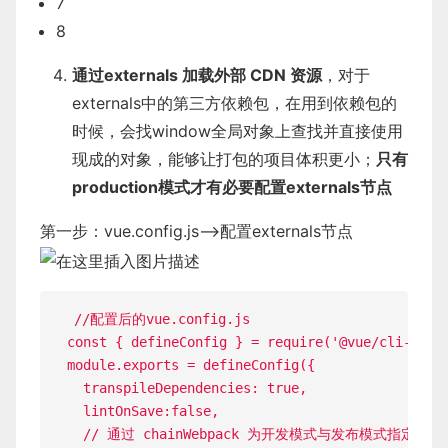
7
8
通过externals 加载外部 CDN 资源
，对于
externals中的第三方依赖包，在用到依赖包的
时候，会找window全局对象上查找并直接使用
现成的对象，能够让打包的项目体积更小；
只有
production模式才有必要配置externals节点
第一步：vue.config.js——>配置externals节点
//配置后的vue.config.js
const
{
 defineConfig 
}
=
require
(
'@vue/cli-serv
module
.
exports 
=
defineConfig
(
{
transpileDependencies
:
true
,
lintOnSave
:
false
,
// 通过 chainWebpack 为开发模式与发布模式指定不