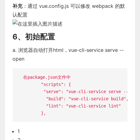
补充
：通过 vue.config.js 可以修改 webpack 的默
认配置
6、初始配置
a. 浏览器自动打开html，vue-cli-service serve --
open
在
package
.
json文件中

"scripts"
:
{
"serve"
:
"vue-cli-service serve --open
"build"
:
"vue-cli-service build"
,
"lint"
:
"vue-cli-service lint"
}
,
1