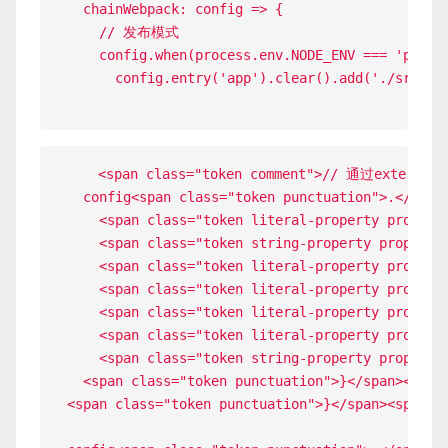
chainWebpack
:
config
=>
{
// 发布模式
    config
.
when
(
process
.
env
.
NODE_ENV
===
'produ
      config
.
entry
(
'app'
)
.
clear
(
)
.
add
(
'./src/ma
   <span class="token comment">// 通过externa
  config<span class="token punctuation">.</span
    <span class="token literal-property propert
    <span class="token string-property property
    <span class="token literal-property propert
    <span class="token literal-property propert
    <span class="token literal-property propert
    <span class="token literal-property propert
    <span class="token string-property property
  <span class="token punctuation">}</span><span 
<span class="token punctuation">}</span><span cl