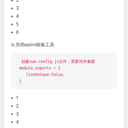
2
3
4
5
6
b.关闭eslint校验工具
创建vue
.
config
.
js文件：需要对外暴露

module
.
exports 
=
{
lintOnSave
:
false
,
}
1
2
3
4