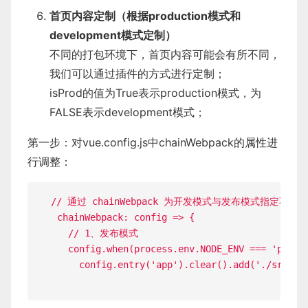
首页内容定制（根据production模式和
development模式定制）
不同的打包环境下，首页内容可能会有所不同，
我们可以通过插件的方式进行定制；
isProd的值为True表示production模式，为
FALSE表示development模式；
第一步：对vue.config.js中chainWebpack的属性进
行调整：
// 通过 chainWebpack 为开发模式与发布模式指定不同
chainWebpack
:
config
=>
{
// 1、发布模式
    config
.
when
(
process
.
env
.
NODE_ENV
===
'produ
      config
.
entry
(
'app'
)
.
clear
(
)
.
add
(
'./src/ma