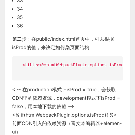
33
34
35
36
第二步：在public/index.html首页中，可以根据
isProd的值，来决定如何染页面结构
<
title
>
<
%=
htmlWebpackPlugin
.
options
.
isProd
?
''
:
<
!
--
在production模式下isProd
=
true
，会获取
CDN
里的依赖资源，development模式下isProd
=
false
，用本地下载的依赖
--
<
%
if
(
htmlWebpackPlugin
.
options
.
isProd
)
{
%
>
前面
CDN
引入的依赖资源（富文本编辑器
+
elemen
-
ui）