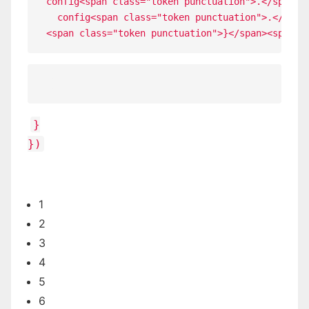
config<span class="token punctuation">.</span><
  config<span class="token punctuation">.</span
}
}
)
1
2
3
4
5
6