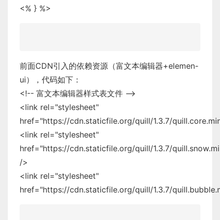
<
%
}
%
>
前面
CDN
引入的依赖资源（富文本编辑器
+
elemen
-
ui），代码如下：
<
!
--
富文本编辑器样式表文件
--
<
link rel
=
"stylesheet"
href
=
"
https://cdn.staticfile.org/quill/1.3.7/quill.core.mi
<
link rel
=
"stylesheet"
href
=
"
https://cdn.staticfile.org/quill/1.3.7/quill.snow.m
/
>
<
link rel
=
"stylesheet"
href
=
"
https://cdn.staticfile.org/quill/1.3.7/quill.bubble