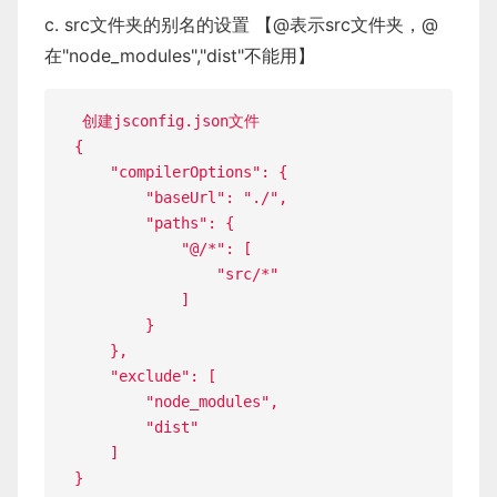
c. src文件夹的别名的设置 【@表示src文件夹，@
在"node_modules","dist"不能用】
创建jsconfig
.
{
"compilerOptions"
:
{
"baseUrl"
:
"./"
,
"paths"
:
{
"@/*"
:
[
"src/*"
]
}
}
,
"exclude"
:
[
"node_modules"
,
"dist"
]
}