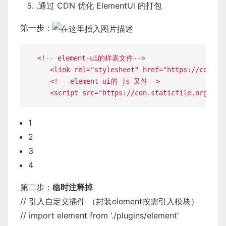
.通过 CDN 优化 ElementUl 的打包
第一步：
<
!
--
 element
-
ui的样表文件
--
>
<
link rel
=
"stylesheet"
 href
=
"https://cdn.st
<
!
--
 element
-
ui的 js 又件
--
>
<
script src
=
"https://cdn.staticfile.org/ele
1
2
3
4
第二步：
临时注释掉
// 引入自定义插件 （封装element按需引入模块）
// import element from ‘./plugins/element’