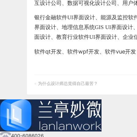
互设计公司
、
数据可视化设计公司
、
用户
银行金融软件
UI界面设计
、
能源及监控软
界面设计
、
地理信息系统
GIS UI界面设计
面设计
、
教育行业软件
UI界面设计
、
企业
软件qt开发
、
软件wpf开发
、
软件vue开发
«
为什么设计师总觉得自己最苦？
400-6086026