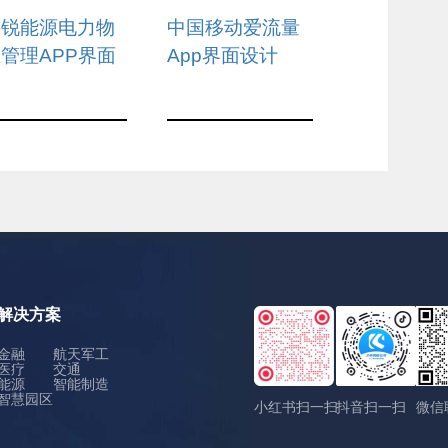
息
设计
科锐能源电力物
中国移动爱流量
管理APP界面
App界面设计
设计
解决方案
金融
航天军工
医疗
交通
能源
智能制造
智慧园区
小红书扫一扫
抖音扫一扫
微信