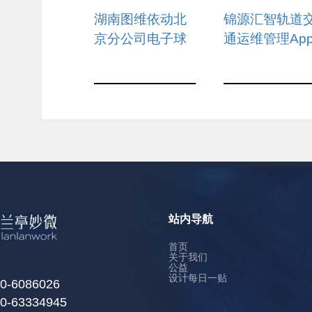
信息
信息
湖南图维依动北
锦源汇智轨道
京分公司电子球
通运维管理Ap
童App界面设计
界面设计
站内导航
首页
关于我们
公益
设计每日一贴
0-6086026
0-63334945