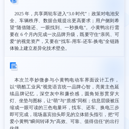
2025 年，共享两轮车进入“3.0 时代”：政策对电池安
全、车辆秩序、数据合规提出更高要求；用户侧则希
望“随借随还、一眼找到、一秒换电”。小黄鸭出行需
要在 6 个月内完成一次品牌升级，既要守住“亲民、可
爱”的视觉资产，又要在“找车-用车-还车-换电”全链路
体验上建立差异化技术壁垒。
本次兰亭妙微参与小黄鸭电动车界面设计工作，
以“萌酷工业风”视觉语言统一品牌心智，亮黄主色延
续品牌记忆，深空灰中和廉价感，圆角矩形贯穿大
灯、坐垫与图标，让“萌”与“质感”同框；信息层级被压
缩成一眼可读的三色电量环，找车、还车、换电三步
即可完成，现场嘉宾抬头即见的立体箭头指引，把“可
爱小黄鸭”瞬间转译为“高效、可靠、值得信任”的出行
伙伴。