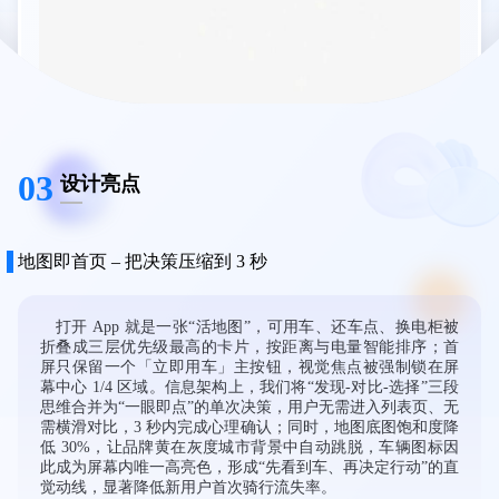
03
设计亮点
地图即首页 – 把决策压缩到 3 秒
打开 App 就是一张“活地图”，可用车、还车点、换电柜被
折叠成三层优先级最高的卡片，按距离与电量智能排序；首
屏只保留一个「立即用车」主按钮，视觉焦点被强制锁在屏
幕中心 1/4 区域。信息架构上，我们将“发现-对比-选择”三段
思维合并为“一眼即点”的单次决策，用户无需进入列表页、无
需横滑对比，3 秒内完成心理确认；同时，地图底图饱和度降
低 30%，让品牌黄在灰度城市背景中自动跳脱，车辆图标因
此成为屏幕内唯一高亮色，形成“先看到车、再决定行动”的直
觉动线，显著降低新用户首次骑行流失率。