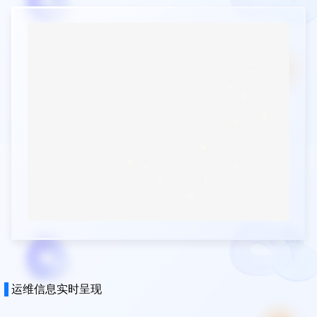
运维信息实时呈现
运营Banner用「悬浮视差卡层」将信息折叠成微动叠卡，静
止时像一叠触手可及的卡片，滑动时上层缓慢漂移，暗示额
度可叠加、可共享，把“家庭共用”概念提前写进动势；整张
Banner仅保留主标题「全家一起骑」与副标「低至2元·随时