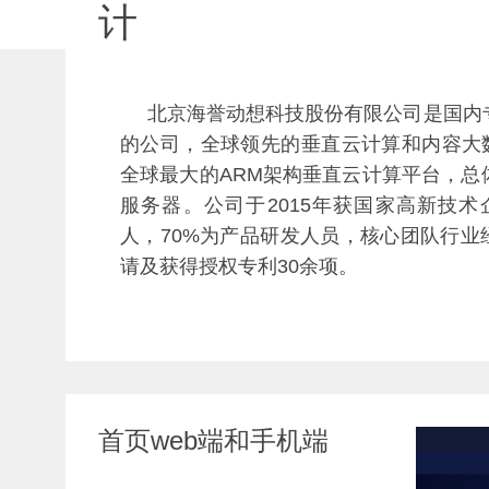
计
北京海誉动想科技股份有限公司是国内
的公司，全球领先的垂直云计算和内容大
全球最大的ARM架构垂直云计算平台，总体
服务器。公司于2015年获国家高新技术
人，70%为产品研发人员，核心团队行业
请及获得授权专利30余项。
首页web端和手机端