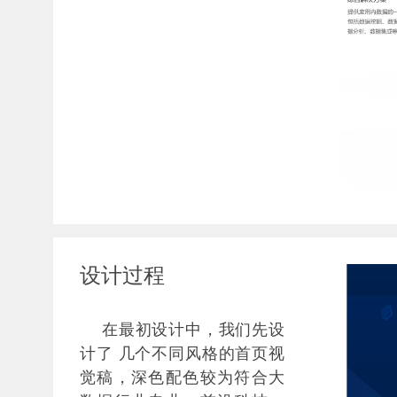
设计过程
在最初设计中，我们先设
计了 几个不同风格的首页视
觉稿，深色配色较为符合大