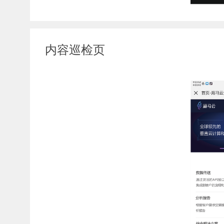
内容巡检页