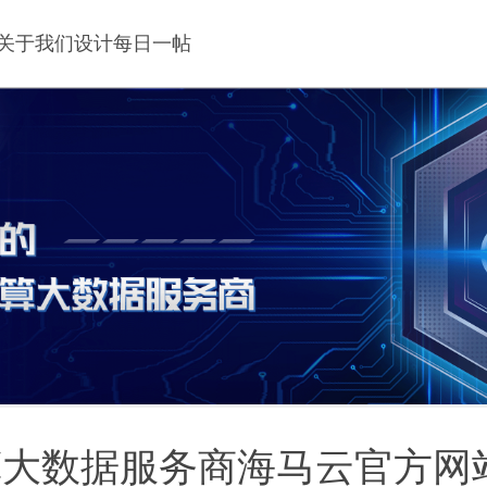
关于我们
设计每日一帖
算大数据服务商海马云官方网