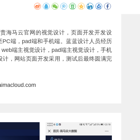
负责海马云官网的视觉设计，页面开发开发设
PC端，pad端和手机端。蓝蓝设计人员经历
web端主视觉设计，pad端主视觉设计，手机
er设计，网站页面开发采用，测试后最终圆满完
haimacloud.com