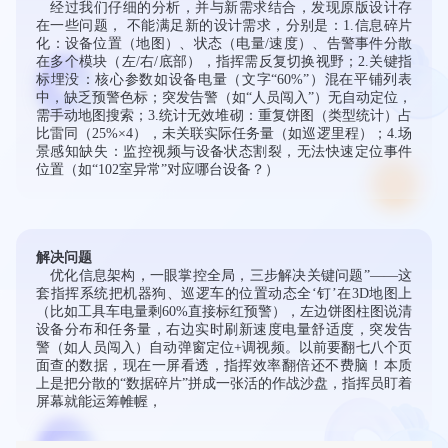
经过我们仔细的分析，并与新需求结合，发现原版设计存
在一些问题， 不能满足新的设计需求，分别是：1.​信息碎片
化​：设备位置（地图）、状态（电量/速度）、告警事件分散
在多个模块（左/右/底部），指挥需反复切换视野；2.​关键指
标埋没​：核心参数如设备电量（文字“60%”）混在平铺列表
中，缺乏预警色标；突发告警（如“人员闯入”）无自动定位，
需手动地图搜索；3.​统计无效堆砌​：重复饼图（类型统计）占
比雷同（25%×4），未关联实际任务量（如巡逻里程）；4.场
景感知缺失​：监控视频与设备状态割裂，无法快速定位事件
位置（如“102室异常”对应哪台设备？）
解决问题
优化信息架构，一眼掌控全局，三步解决关键问题”——这
套指挥系统把机器狗、巡逻车的位置动态全‘钉’在3D地图上
（比如工具车电量剩60%直接标红预警），左边饼图柱图说清
设备分布和任务量，右边实时刷新速度电量舒适度，突发告
警（如人员闯入）自动弹窗定位+调视频。以前要翻七八个页
面查的数据，现在一屏看透，指挥效率翻倍还不费脑！​​本质
上是把分散的“数据碎片”拼成一张活的作战沙盘，指挥员盯着
屏幕就能运筹帷幄，