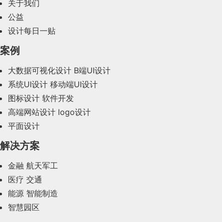
2.3.2 用户功能
需求如图所示：
有子元素，与
                }

相同。
2024年2月(58)
left
doc.getElementsByTag("body")
渲染空间的左边界
关于我们
到的最好的文档，我们必须要扎身到社区中去，我们
HTTP
协议的无状态性，指的是客户端
的每
<!-- 添加用户的弹出框 -->
相关的接口信息
controller
        6

时间就由客户端发起一次请求，查询有没有新消
        21

需要额外的工具和支持，这就是我被邀请到Vue团队
公益
        7

        11

                2

        2

次
HTTP
请求都是独立的
，连续多个请求之间
2.3.3
用户登录注册时序图
        3

right
渲染空间的右边界
        8

2024年1月(44)
息，如果有，就返回，如果没有等待相同的时间
的原因，因为我慢慢成长为社区领袖，我也确实加入
设计每日一贴
没有直接的关系，
服务器不会主动保留每
四、选择元素
                }

间隔再次询问
前端用户发送登录请求-验证输入的账号虚线-执行数
到了Vue的核心团队，即便在没有对代码和内容作出
top
渲染空间的上边界
2023年12月(47)
次
HTTP
请求的状态
。
案例
（Element）
                5

<
div
id
=
"modal-form-add"
class
=
"moda
贡献的情况下，不过之后我为了我所谓的自尊心，我
据查询-返回查询结果-判断用户是否存在-前端根据
优点是解决了http不能实时更新的弊端，因为这
3.回调函数中this的指向问
                11

bottom
渲染空间的下边界
3. 控制 Swagger 的开启
2023年11月(41)
学习了源码，研究了一些代码库，看了一些问题，然
结果集执行不同的操作。
大数据可视化设计
B端UI设计
                4

                </script>

个时间很短，发起请求即处理请求返回响应，把
        5

题
后开始四处作出一些贡献”。
near
near属性表示的是从距离相机多远的位置开始
        4

系统UI设计
移动端UI设计
这个过程放大n倍，本质上还是request =
2023年10月(14)
解析文档对象并获取数据一共有 2 种方式，分别为
在开发或者测试环境下，我们开启 swagger 会方便
3.2、
如何突破
HTTP
无状态的限
DOM方式、
CSS选择器
方式，我们可以选择一种
图标设计
软件开发
response
        22

前端和后端的交互，但是如果在生产环境下也开启
注意在
回调函数调用时this的执行上下文并不是回调
        12

                3

        3

far
far属性表示的是距离相机多远的位置截止渲染
萌生全职做Vue想法
制
        4

        9

2023年9月(27)
自己喜欢的方式去获取数据，效果一样。
2.4 系统的功能结构图
高端网站设计
logo设计
swagger 的话，是会将接口暴露出去的，有极大风
函数定义时的那个上下文，而是调用它的函数所在的
举个形象的例子（假设张三今天有个快递快到
尤大大自述：“我认为在1.0版本之后，我开始尝试着
对于超市来说，为了方便收银员在进行结算时
平面设计
险，如何让 swagger 根据不同的环境来决定是否开
2023年8月(88)
上下文。
了，但是张三忍耐不住，就每隔十分钟给快递员
let
 width 
=
 window
.
innerWidth
;
let
 height 
=
 window
.
innerH
通过系统需求分析，本网上图书购物系统
主要
4.1）DOM方式
进行全职工作，或者这个东西还真能给我一些收入，
启？
给 VIP
用户打折，超市可以为每个
VIP
用户发放会
                12

或者快递站打电话，询问快递到了没，每次快递
解决方案
</
div
>
实现功能包括
2023年7月(62)
；管理员：首页、个人中心、图书分类
举例：
让我能够把它当作一个全职工作，这时我开始觉得我
员卡。
                5

将HTML解析成一个
之后，就可以使用类
        6

Document
员就说还没到，等到下午张三的快递到了，
这里我准备了四个项目的配置文件，
、
、
dev
test
管理、回收类别管理、新书榜管理、特价区管理、旧
在Meteor和我在Vue.js上的工作存在一些差异，在
金融
航天军工
        5

4.2 透视相机
2023年6月(58)
似于DOM的方法进行操作。
but，快递员不知道哪个电话是张三的，（可不
三个环境的配置文件仅是端口上的不同
pro
书回收管理、用户管理、订单评价管理、回收预约管
Meteor我只是一个普通的开发者，我没有做决策的
医疗
交通
        23

        13

        4

是只有张三打电话，还有李四，王五），所以只
        5

        10

权利，虽然我可以提出建议但我还远没到那种，说我
理、图书回收管理、管理员管理、系统管理、订单管
                1

2023年5月(28)
能源
智能制造
// 获取csdn首页所有的链接
Document
 doc 
=
Jsoup
.
connect
注意：现实生活中的
会员卡身份认证方式
，
能等张三打电话，才能通知他，你的快递到了）
们应该怎么做的那种地位，这让我对Meteor的发展
理。用户：首页、个人中心、订单评价管理、回收预
智慧园区
在
2023年4月(47)
Web
开发中的
专业术语
叫做
Cookie
有一些悲观，相比之下，Vue.js一直在快速成长。我
参数
含义
约管理、图书回收管理、我的收藏管理、订单管理
等
application.yml -------------------------- 全