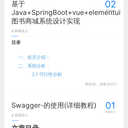
Vue因受质疑发布1.0
02
基于
LinusBorg加入
Java+SpringBoot+vue+elementui
2023-2
萌生全职做Vue想法
图书商城系统设计实现
Vue在恰到好处的时机出现
探索经济来源
前端达人
Serah Drasner加入
目录
全职投入Vue建设
Vue引入国内
一、前言介绍：
Vue受拥国内
二、系统分析：
Vue在决策背景方面的独有优势
2.1 可行性分析
总结
本期推荐
2.1.1 技术可行性
评论(0)
浏览(2107)
2.1.2 经济可行性
前言
2.1.3 操作可行性
01
Swagger-的使用(详细教程)
Vue框架
2.2 系统性能分析
作为当前主流的前端框架之一，作者尤
2023-2
前端达人
雨溪更是国内开发者心中男神，作为开发工程师你是
2.3 系统功能需求分析
否知道Vue框架名字的由来？你是否知道Vue框架作
2.3.1管理员用例需求如图所示