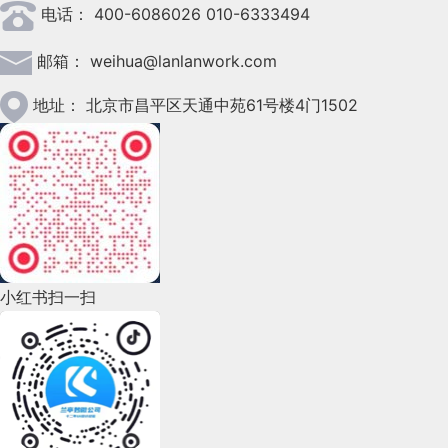
                13

注意到用Meteor的人比较少，而用Vue.js的人越来
电话：
400-6086026 010-6333494
3.3、
什么是
Cookie
功能。其功能结构图如下图所示。
2023年3月(37)
说明
从例子上来看有两个问题：
局配置文件
fov表示视场，所谓视场就是能够看到的角度范围，人
                6

        7

fov
越多，所以那时我就觉得或许把Vue.js作为我的全职
设置要根据具体应用，一般游戏会设置60~90度
假如说，张三打电话的时间间隔为10分
        1

application-dev.yml -------------------- 开发
邮箱：
weihua@lanlanwork.com
2023年2月(90)
Cookie
是
存储在用户浏览器中的一段不超过
4
这个对象提供了一系列类似于DOM的方法
Elements
工作是值得的”
钟，当他收到快递前最后一次打电话，快
环境配置文件
来查找元素，抽取并处理其中的数据。具体如下：
        24

KB
的字符串
aspect表示渲染窗口的长宽比，如果一个网页上只有一
。它由一个
名称
（
Name
）、一个
        14

        5

aspect
        6

2.5 系统数据库设计
        11

                2

2023年1月(78)
地址：
北京市昌平区天通中苑61号楼4门1502
口，那么aspect的值就是网页窗口客户区的宽高比
递员说没到，他刚挂掉电话，快递入库了
值
（
Value
）和其它几个用于控制
Cookie
有效
application-test.yml -------------------- 测试
4.1.1）查找元素
（就是到了），那么等下一次时间到了，
2022年12月(45)
期
、
安全性
、
使用范围
的
可选属性
组成。
在该系统的信息中，由于数据库的支持，我们
near
near属性表示的是从距离相机多远的位置开始渲染，
环境配置文件
<!-- 修改用户的弹出框 -->
Vue在恰到好处的时机出
张三打电话知道快递到了，那么这样的通
可以对数据库进行收集、整理、更新和加工等操作。
                14

不同域名下的
Cookie
各自独立，每当客户端发
：通过id来查找元素
getElementById(String id)
                <script>

现
2022年11月(69)
application-pro.yml -------------------- 生产
far
far属性表示的是距离相机多远的位置截止渲染，如果
讯算不算实时通讯？很显然，不算，中间
由于数据库的存储功能强大，所以数据库已经成为了
起请求时，会
自动
把
当前域名下
所有
未过期
环境配置文件
：通过标签来查找
getElementsByTag(String tag)
有十分钟的时间差，还不算给快递员打电
        2

2022年10月(51)
LevelUp教程的Scott Tolinski在Vue火了后，人们
计算机必不可少的，一个数据库的好坏直接影响该系
的
Cookie
一同发送到服务器。
元素
<
div
id
=
"modal-form-update"
class
=
"moda
话的等待时间（抽象的解释：每次
function
createData
(
callback
){

let
 width 
=
 window
.
innerWidth
;
let
 height 
=
 window
.
innerH
一直要求他做一个Vue.js的教程，在这个系列的教程
        25

        15

        6

统的质量和效率。一个系统中的数据库是必不可少
内容如下，用于指定选择的环境：
application.yml
        7

        12

                3

2022年9月(135)
request的请求时间间隔等同于十分钟，
：通过类
中，会为大家讲到所有关于Vue.js的知识。
getElementsByClass(String className)
Cookie
的几大特性：
的，并且起着决定性因素。通过之前的系统分析，可
小红书扫一扫
选择器来查找元素
请求解析相当于等待）
2022年8月(60)
spring
:
profiles
:
active
:
 dev 
以规划出本系统中使用的主要等，下面设计出这几个
callback
();

五、渲染器
自动发送
假如说张三所在的小区每天要收很多快
：通过属性
关键实体的实体关系图。
                15

getElementsByAttribute(String key)
2022年7月(111)
Scott Tolinski表示：“Vue.js出现的正是时候，因为
                1

域名独立
名称来查找元素，例如查找带有href元素的标
递，每个人都采取主动给快递员打电话的
：从
的角度来看，
就是对它
概述
WEBGL
three
订单管理
实体E-R图如图4-2所示
可以通过代码判断此时是在什么环境：
、
        3

很多人从Angular一代出现或更早之前就开始用
dev
                }

2022年6月(162)
的进一步封装，想要进一步了解
签。
方式，那么快递员需要以多快的速度接
这方面的知
渲染器
过期时限
我们为每个修改和删除按钮都添加一个类名标
、
，如果是在
生产环境，则关闭
Angular，人们都觉得Angular一代很简单，但当
test
pro
pro
        26

识点还需要了解一下
，这里我们就不做过
        16

到，其他人打电话占线也是问题（抽象解
WEBGL
        1

</
div
>
        8

：获取兄弟元素。如果元素没
        13

                4

2022年5月(143)
识（这里为什么不用ID，是因为ID只能唯一标
siblingElements()
4KB
限制
swagger。
Angular二代推出的时候它几乎是一个完全不同的版