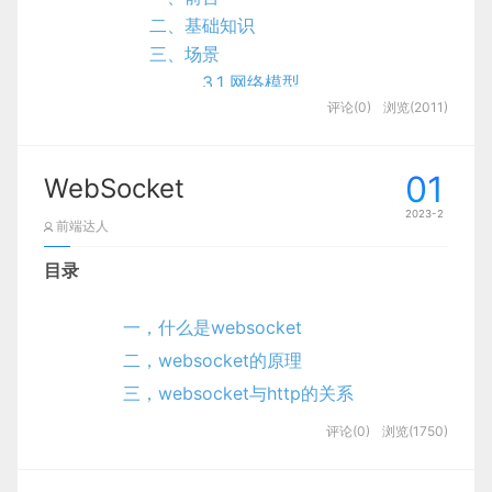
方可开始操作主控界面，主要功能包括管理员：
首
个非常简单专一的工具，仅仅就是同步DOM和一些
H+前端框架
Swagger 后可以直接通过代码生成文档，不再
这个函数是，再回调运行()这个函数.
二、基础知识
JavaScript对象，这是最初的想法，在这个初始项
页、个人中心
、
图书分类管理
、
回收类别管理
、
新书
基本介绍
需要自己手动编写接口文档了，对程序员来说非
三、场景
回调函数是一段可执行的代码段，它
作为一个参数
传
目有了一点人气之后，我们开始扩大开发范围，一点
榜管理
、
特价区管理
、
旧书回收管理、
用户管理、
订
H+框架引入
常方便，可以节约写文档的时间去学习新技术。
3.1 网络模型
点加入一些新功能到这个生态环境中去，最终使他变
递给其他的代码，其作用是
在需要的时候方便调用
这
单评价管理、
回收预约管理、图书回收管理、管理员
编写后台表格页面
index.html
提供 Web 页面在线测试 API：光有文档还不
评论(0)
浏览(2011)
3.2 光照
成了一个框架。”
段（回调函数）代码。（作为参数传递到另外一个函
管理、
系统管理、订单管理
。前台使用
：
首页、新书
modal弹出框原理
3.2.1 环境光
够，Swagger 生成的文档还支持在线测试。参
数中，这个作为参数的函数就是回调函数）
榜、特价区、旧书回收、公告资讯、个人中心、后台
<!
DOCTYPE
html
>
<
html
lang
=
"
en
"
>
<
head
>
<
meta
chars
搭建后端
Vue名字的由来
3.2.2 平行光
数和格式都定好了，直接在界面上输入参数对应
01
WebSocket
管理、购物车、客服。
用户
：
首页、个人中心、订单
基本介绍
3.2.3 点光源
理解：函数可以作为一个参数传递到另外一个函数
的值即可在线测试接口。
尤大大对Vue.js进行的首次提交是在2013年的6月
2023-2
评价管理、回收预约管理、图书回收管理、我的收藏
创建SpringBoot项目
3.2.4 聚光灯
前端达人
中。
份，它刚开始的名字是Seed.js，据尤大大说当时想
管理、订单管理
等功能。
基本配置
二、基本使用
3.2.5 半球光
目录
不到一个更好的名字，但是当尤大大要在NPM上发
引入前端
        1

index.css
四、相机
本系统主要讲述了网上图书购物系统
开发背
布的时候，发现Seed.js在NPM上已经被占用了，所
1. 导入相关依赖
测试项目（测试一下页面是否
4.1 正交相机
一，什么是websocket
景，该系统它主要是对需求分析和功能需求做了介
以只能再想一个，尤大大表述：“我觉得，这是一个
能显示）
4.2 透视相机
绍，并且对系统做了详细的测试和总结。具体从业务
通过在项目中引入 Springfox，可以扫描相关的代
视图（View）的框架，但是就叫他View的话有点太
二，websocket的原理
*
Gitee开源项目地址（本次项目源码）
五、渲染器
{
/* 去除元素默认的内外边距 */
margin
:
 0px
;
padding
:
 0px
码，生成该描述文件，进而生成与代码一致的接口文
直接了，所以我就把“View”放到谷歌翻译里面，然
流程、数据库设计和系统结构等多方面的问题。望能
三，websocket与http的关系
各大技术基础教学、实战项目开发教学
六、贴图纹理
    设置边框时将压缩内容区域，而不会向外扩张。

档和客户端代码。
后我找到了它法语的翻译——
vue
，只有三个字母，
利用先进的计算机技术和网络技术来改变目前的
网上
四，websocket解决的问题
6.1 基础介绍
评论(0)
浏览(1750)
    也就是说，为某个元素设置边框并不会改变其宽高。

看起来很好，也没有在NPM上被占用，所以我就用
图书购物系统
状况，提高管理效率。
1.http存在的问题
6.2 环境贴图
     */
box-sizing
:
 border-box
;
}
        2

<!-- swagger -->
<
dependency
>
<
groupId
>
io.springfox
</
g
了这个名字。”
body
6.3 HDR处理