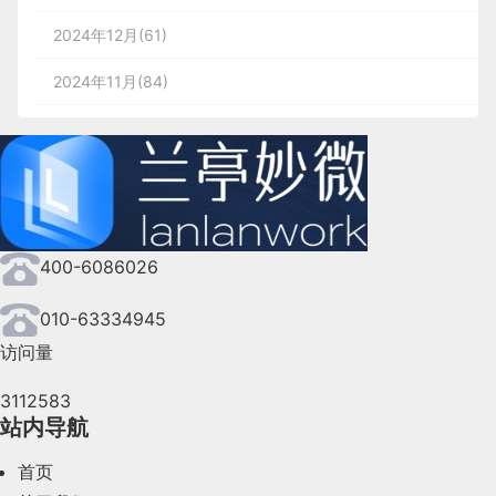
从例子上来看有个问题：
首先，每个modal弹出框都有唯一的标识ID属
认证，是一个值得深入探讨的问题。例如，如何才能
本课题要求实现一套
网上图书购物系统
的开发与实
LinusBorg加入
                3

function
add
(
num1, num2, callback
) {

2024年12月(61)
性，这里我们有两个，一个添加用户，一个修
假如有好多人一起在快递站等快递，那么
保证网站不会错误的将“马云的存款数额”显示到“马
现，主要实现功能包括管理员：首页、个人中心、图
/**

3.2.5 半球光
                2

        2

当时Vue.js刚刚发布了1.0版本，还不存在像今天这
改用户（里面的表单代码我没放出来，比较
这个地方是否足够大，（抽象解释：需要
化腾的账户”上。
     * 展示 controller 包下所有的接口

书分类管理、回收类别管理、新书榜管理、特价区管
                8

–
2024年11月(84)
样的核心团队，只有大概三个人，他们都忙着弄好文
多，文章底部Gitee仓库我上传了完整开源项
：光源直接放置于场景之上，光照颜色从天空
                1

概念
     */
@Bean
public
Docket
docket1
(
)
{
// 创建一个 swagger
有很高的并发，同时有很多请求等待在这
        2

理、旧书回收管理、用户管理、订单评价管理、回收
var
 sum = num1 + num2;

2.3、不同开发模式下的
身份认证
档和修复Bug，在1.0发布之后，当时的论坛就像是
光线颜色渐变到地面光线颜色
目）
     * 展示路径为 /error 的所有接口（基础接口）

3.4）从<body>片断中获取文档对象
        1

2024年10月(167)
里）
预约管理、图书回收管理、管理员管理、系统管理、
        4

一个荒地；LinusBorg 就到论坛里去回答很多的问
     */
@Bean
public
Docket
docket2
(
)
{
// 创建一个 swagger
        19

        5

        9

对于
服务端渲染
和
前后端分离
这两种开发模式来说，
订单管理
，
使用
方法.
Jsoup.parseBodyFragment(String html)
        1

        6

2024年9月(144)
题，在论坛里非常的活跃，LinusBorg 了解到很多。
//判定callback接收到的数据是一个函数
分别有着不同的身份认证方案：
                4

前台使用：首页、新书榜、特价区、旧书回收、公告
2024年8月(164)
总的来看：
//半球光
String
 html 
const
=
"<p>Lorem ipsum.</p>"
 light 
=
new
THREE
.
HemisphereLight
;
Document
 doc 
(
0xffff
=
Js
                3

        3

服务端渲染
推荐使用
Session
认证机制
资讯、个人中心、后台管理、购物车、客服
，
                9

推送延迟。服务端数据发生变更后，长轮
400-6086026
if
 (
typeof
 callback === 
'function'
) {

2024年7月(107)
LinusBorg自述：“ 人们在他们项目中遇到的问题，
                2

重启服务，打开 Swagger 文档，接口信息改变如下
前后端分离
推荐使用
JWT
认证机制
        3

询结束，立刻返回响应给客户端。
用户：首页、个人中心、订单评价管理、回收预约管
我都在我空闲时间里干这件事，持续了三到四个月之
四、相机
方法创建一个新的文档，并插
        2

parseBodyFragment
所示：
2024年6月(63)
010-63334945
理、图书回收管理、我的收藏管理、订单管理 网上
后，Evan了解到了这个情况，他就给我发了一个
        5

3、Session
认证机制
服务端压力。长轮询的间隔期一般很长，
入解析过的HTML到
元素中。假如你使用正常
body
//callback是一个函数，才能当回调函数使用
        20

        6

        10

                1

        1

访问量
4.1
正交
相机
图书购物系统。
组名为
        2

的文档中只有
相关的
Slack邀请，之前我们从未交流过，我也没开启任何
        7

mike
user-controller
2024年5月(73)
例如 30s、60s，并且服务端 hold 住连接
的
方法，通常也能得到相
Jsoup.parse(String html)
3.1、
HTTP
协议的
无状态性
接口信息
问题讨论，没提出合并请求，我没在代码上做出任何
                5

不会消耗太多服务端资源。
同的结果，但是明确将用户输入作为 body 片段处
2.3.1管理员
用例需求如图所示
3112583
2024年4月(44)
贡献，但我从一开始就注意到Vue.js框架不仅是正确
callback
(sum);

理是个更好的方式。
站内导航
                4

了解
HTTP
协议的无状态性是进一步学
3.Ajax轮询
的编码，不仅是一个库，还需要一个描述它工作原理
                10

2024年3月(50)
参数(属性)
含义
习
Session
认证机制的必要前提。
                3

方法能够取得文档body元素的所
首页
Document.body()
的文档，帮助你解决问题，它应该是我们需要的能想
        4

组名为
的文档中只有
yank
basic-error-
基于http的特性，简单点说，就是规定每隔一段
        3
