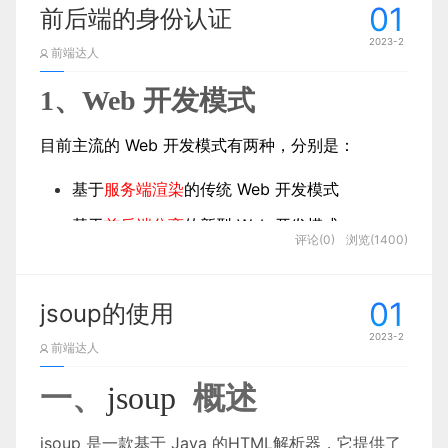
2.long poll(长轮询)
01
{
/* 显示区域的最小高度为显示窗口的高度 */
min-height
:
前后端的身份认证
二、系统分析：
七、拓展
3.Ajax轮询
body::before
2023-2
7.1 坐标系
{
/* 若需要正常使用伪元素，必须为其设置 content 属性 *
前言和环境介绍
前端达人
4.websocket的改进
因着Vue免试进入Meteor
    为该元素设置绝对定位，阻止该元素遮挡日历

7.2 控制器
                <script>

1、Web
        1

开发模式
    （定位元素可以设置 z-index 来调节显示顺序，

2. 编写配置文件
7.3 自适应
无论是做app，网站，还是小程序，都少不了
2.1 可行性分析
尤大大自述：“我基本上就是为我自己创建的这个框
    z-index 的值越高，显示优先级越大）。

7.4 全屏响应
一，什么是
后台管理
websocket
架，所以我的期望是，我希望，开发出一个我自己喜
     */
position
:
 absolute
;
top
:
 10%
;
left
:
 20%
;
z-index
:
 -1
;
}
        3

目前主流的
Web
开发模式有两种，分别是：
在配置文件
目录下，添加 swagger 的配置
config
7.5 信息面板
那么对于前端不是很会，后端也是只会一些的
body::after
可行性分析主要是针对这个项目开发是否有意
function
add
(
num1, num2, callback
) {

欢的框架，这也是我为什么要做这个框架的原因，我
文件
SwaggerConfig.java
WebSocket是HTML5下一种新的协议
7.6 频率检测
{
content
:
''
;
width
:
 300px
;
height
:
 300px
;
position
:
 absolute
;
人来说，如何快速搭建一个简单的
后台管理系
基于
服务端渲染
的传统
Web
开发模式
义和价值观来进行的全面分析，在分析的过程当中发
当然还在谷歌创意实验室工作，所以我把它发布成了
#calendar
7.7 导航网格
统
（websocket协议本质上是一个基于tcp的协
呢，哎别急，今天就来教大家简单快速搭
现这个系统所存在的不足之处。就拿这次网上图书购
我的私人项目，应该有几百名用户，我觉的有几百个
{
/* 设置日历的宽高 */
width
:
 400px
;
height
:
 400px
;
color
:
 
@Configuration
// 配置类
@EnableSwagger2
// 开启 swa
基于
前后端分离
的新型
Web
开发模式
var
 sum = num1 + num2;

建一个后台管理系统
八、源码
议）
评论(0)
浏览(1400)
    设置日历的背景元素，为产生毛玻璃效果，这里将背景
GitHub的星星，给了我很多初始用户。”
物系统
的设计与实现来说主要是针对一些
用户
在发布
首先，简单介绍一下我的开发环境
        2

    将透明度设置为 0.1（透明度的取值范围为 0~1，取值越
1.1、
服务端渲染
的
Web
开发模式
它实现了浏览器与服务器全双工通信，能更好的
网上图书购物系统
信息时遇到不方便的操作和问题来
    越不透明）。

工具
这个时候 Swagger 已经算是整合到项目之中了，可
节省服务器资源和带宽并达到实时通讯的目的
进行解决问题的，最后能够让
callback
(sum);

网上图书购物系统
开发
01
一、前言
jsoup的使用
        4

     */
background-color
:
rgb
(
255
,
 255
,
 255
,
 0.1
)
;
/* 

服务端渲染的概念
：服务器
发送给客户端
以启动下服务，输入：
http://localhost:8080/swagger-
得到最大的用处。而且对于
用户
方面我们可以提供给
你有没有想过你会通过这个赚到钱？尤大大：“完全
H+
    设置 blur 过滤器，该过滤器可以将背景模糊化，参数中
        1

Websocket是一个
持久化
的协议
2023-2
的
HTML
页面
，是
在服务器通过字符串的拼接，动
前端达人
（这里我的项目端口是 8868 ，项目路径
ui.html#
：基于
的三维引擎，目前是国内资
没想到，当我出版的时候，并不是真的在说我想将其
一个简单方便操作的
概述
WebGL
网上图书购物系统
。所以我们要
    像素值设定越高，显示得越是模糊。

态生成的
                }

。因此，客户端不需要使用
Ajax
这样的技
SpringBoot
是 /mike，所以我打开的文档地址
    */
backdrop-filter
:
blur
(
50px
)
;
/* 分别设置日历的四条边
料最多、使用最广泛的
二，websocket的原理
，可以制作一些
发布为一个可持续的项目，就像一个音乐爱好者为了
三维引擎
计算开发这个系统它能否有效的解决好这个系统经济
一、
jsoup
概述
术额外请求页面的数据。代码示例如下：
为
）即可
http://localhost:8868/mike/swagger-ui.html#
    设置日历周边的阴影效果，box-shadow 接收的值（如
可视化项目
乐趣而做一个专辑，你知道那种感觉不是为了赚钱，
3D
问题，在开发完成以后所带来的利益是否大于开发过
MySQL
    阴影的 X 偏移量、阴影的 Y 偏移量、扩散半径、阴影颜
查看 swagger 文档。
        3

websocket约定了一个通信的规范，通过一个
你发布这个音乐，只是因为你享受创作它的过程，并
成当中的成本。所以可行性的研究与分析是这个系统
jsoup 是一款基于 Java 的HTML解析器，它提供了