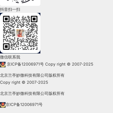
多介绍了。
释：请求过多，服务端响应也会变慢）
识，添加按钮可以用ID，但是修改和删除不能
有兄弟元素，则返回一个空列表。
var
 obj ={

本了，那个时候React也正在被推出，所以很多开发
2.5.1
图书回收管理实体E-R图如图
2022年4月(86)
抖音扫一扫
3.4、
Cookie
在身份认证中的作用
六、贴图纹理
用ID只能用class，因为有多个修改和删除按
/**

所示
者开始用React，他们觉得React是个能够登上前端
：获取第一个兄弟元素。
firstElementSibling()
                16

钮，添加按钮只有一个）
     * swagger 配置

2022年3月(119)
宝座的新东西，但这些开发者就会失去使用Angular
客户端第一次请求服务器的时候，服务器
通过
6.1 基础介绍
data
:
100
,

                2

：获取最后一个兄弟元素。
lastElementSibling()
总的来看，Ajax轮询存在的问题：
     * @param environment 环境

一代的那种简单，轻松的感觉，就会感觉到有一种差
响应头的形式
，向客户端发送一个身份认证
        4

     */
@Bean
public
Docket
docket
(
Environment
 environmen
2022年2月(53)
我们在js文件夹下面新建一个myJS文件夹，存
：获取下一个兄弟元素。
nextElementSibling()
距，这个由Angular一代的缺失而导致的大洞，
：这部分对于我们是否能够给别人呈现一个真
概述
2.5.2 回收预约管理
实体E- R图，如
的
Cookie
，客户端会自动将
Cookie
保存在浏览器
推送延迟。
        27

放自己编写的js代码，新建一个index.js，添加
        17

        2

Vue.js正好在这个时候出现了，它填补了一个空白，
        9

实的
tool
来说，很重要，比如下面一个普普通
:
function
(
){

        14

图所示：
                5

2022年1月(99)
渲染场景
        1

：获取上一个兄弟元
previousElementSibling()
中。
以下代码
因为人们想要更低的入门门槛，还想要React的这种
通的正方体，我们只要一加上贴图，立马不一样了。
服务端压力。配置一般不会发生变化，频
素。
2021年12月(105)
强大和灵活性，而这就是Vue.js的强项了，它吸取了
繁的轮询会给服务端造成很大的压力。
随后，当客户端浏览器每次请求服务器的时
以前
：获取此节点的父节点。
微信联系我
parent()
createData
(
function
(
n
){

多个框架和平台最强的部分”。
                17

在
全局配置文件中环境指
application.yml
候，浏览器会
自动
将身份认证相关的
Cookie
，
通过
2021年11月(83)
推送延迟和服务端压力无法中和。降低轮
京ICP备12006971号
Copy right © 2007-2025
                3

：获取此节点的所有子节点。
children()
向
时，是可以打开 swagger 的
三、功能截图：
dev
请求头的形式
发送给服务器，服务器即可验明客户端
询的间隔，延迟降低，压力增加；增加轮
探索经济来源
        5

2021年10月(101)
的身份。
console
.
log
：获取此节点的指定子节点。
(
this
,
1111
); 
//window 1111
北京兰亭妙微科技有限公司版权所有
child(int index)
询的间隔，压力降低，延迟增高
之后
        28

        18

        3

尤大大自从有了全职开发Vue.js的想法，就在探索能
        10

        15

Copy right © 2007-2025
2021年9月(153)
        2

如果我将
全局配置文件中环境指
application.yml
4.websocket的改进
4.1.2）获取元素数据
让自己经济上独立的办法，尤大大做的第一件事就是
3.1 登录注册模块：
向
时，就不能打开 swagger 了，提示
pro
Could
                })

2021年8月(147)
北京兰亭妙微科技有限公司版权所有
设立一个Patreon（众筹平台）账号，结果发现还真
3.5、
Cookie
不具有
安全性
not render e, see the console
6.2 环境贴图
一旦WebSocket连接建立后，后续数据都以帧序列
：获取单个属性值
的不错，在建立那个账号不久之后，就能拿到2000
attr(String key)
通过填写用户名、密码
、角色
等信息，输入完成后选
2021年7月(149)
京ICP备12006971号
的形式传输。在客户端断开WebSocket连接或
由于 Cookie
                4

是存储在浏览器中的，而且
浏览
美元一个月，尤大大的一位朋友郭达峰，他是“上线
择登录即可进入
网上图书购物系统。
：目前有许许多多的
，比如基础、透
概述
：获取所有属性值
贴图
                }

attributes()
Server端中断连接前，不需要客户端和服务端重新