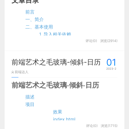
文章目录
者尤大大创作Vue过程中的几个节点？今天就来带领
2.3.2 用户功能需求如图所示：
大家深入Vue背后的故事
前言
2.3.3用户登录注册时序图
一、简介
2.4 系统的功能结构图
二、基本使用
2.5 系统数据库设计
1. 导入相关依赖
Vue萌芽
2.5.1 图书回收管理实体E-R图
评论(0)
浏览(2914)
2. 编写配置文件
其实尤大大最初专业为室内艺术，并非计算机，但是
2.1 配置基本信息
2.5.2 回收预约管理实体E- R图
尤大大在后面到帕森斯设计学院进修艺术研究硕士学
2.2 配置接口信息
三、功能截图：
01
前端艺术之毛玻璃-倾斜-日历
位，学习的是科技与设计项目，它涵盖了编程、设计
2.3 配置分组信息
3.1 登录注册模块：
2023-2
和新媒体艺术，也正是在这个时候尤大大自学了
3. 控制 Swagger 的开启
前端达人
3.2 前端首页功能：
JavaScript，开始用JavaScript进行创作，毕业后
4. 常用注解使用
3.2.1 首页模块：
前端艺术之毛玻璃-倾斜-日历
就进入了谷歌，尤大大为谷歌浏览器开发了一些实验
@ApiModel
3.2.2 新书榜：
性的互动场景，把它们放到了作品集中，尤大大在采
@ApiModelProperty
描述
访中提到曾在学校期间开发了一个克隆版的Clear应
3.2.3 特价区：
@ApiOperation
项目
用，它是一个有着很新颖的手势操作的待办事项应用
@ApiParam
3.2.4 旧书回收：
效果
程序，它应该算是“滑动来完成”手势操作的开拓者
5. 接口调用
3.2.5 公告资讯：
index.html
了，所以就在网页上重置了他的大部分功能，它在黑
三、进阶使用
评论(0)
浏览(1715)
index.css
3.2.6 个人中心：