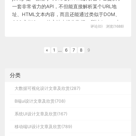
    */
box-shadow
:
 5px 10px 10px 
rgb
(
0
,
 0
,
 0
,
 0.1
)
;
}
/* 

IDEA
握手的机制，客户端和服务器之间能建立一个
且你希望其他人能听到它，所以开发Vue.js的过程就
一套非常省力的API，不但能直接解析某个URL地
在开发和设计上是必不可缺少的一部分。从该系统文
这里存在许多在 HTML 文件中没有看到的类名，这是因为
        5

1.2、
服务端渲染的优缺点
像是一个途径像是我在做一个人们在真实世界中真的
类似tcp的连接，从而方便它们之间的通信
目前随着
概念的爆火，
技术已经
址、HTML文本内容，而且还能通过类似于DOM、
元宇宙
THREE
Ajax
是 dyCalendarJS 通过 JavaScript 动态创建的元素，如果
可以看到 Swagger 文档中大概有这四类信息
章的全部来看，我们要从以下几个方面进行分析：
        2

function
print
(
num
) {

会用到的东西，相比我在谷歌创意实验室的工作来
深入到了物联网、VR、游戏、数据可视化等多个平
日历中的某些元素的样式进行改变，可以通过浏览器的 检查
CSS或者jQuery的方法来操作数据，所以 jsoup 也
在websocket出现之前，web交互一般是基于
优点：
thymeleaf
评论(0)
浏览(1688)
说，我们把做的东西给经理们看，但谁知道这个东西
技术可行性：在技术方面我们要从现有自己掌握的技
JavaScript 创建的元素并对其样式进行适当的修改。

台，今天我们主要基于
实现一个三维的
可以被当做
爬虫
工具使用。
THREE
组
http协议的短连接或者长连接
什么时候会变成现实呢（这里主要的意思是在谷歌中
*/
/* 

术能否设计出我们当初所预定的目标。
看房小项目
VR
前端耗时少。
因为服务器端负责动态生
HBuild X
console
.
log
(num);

基本信息
websocket是一种全新的协议，不属于http无
有些元素需要通过修改传递给 dycalendar.draw() 的配置对
想法的出现到真正的落地的周期都是不确定的，甚至
        4

成
HTML
内容，浏览器只需要直接渲染页面即
二、基础知识
部分属性才能够被发现。

«
1
...
6
7
8
9
经济可行性：在这次系统开发和设计过程当中所用的
二、相关概念简介
状态协议，协议名为"ws"
都不知道能否落地）所以我有一种冲动，要开发一个
接口信息
可。尤其是移动端，更省电。
好了，环境介绍完毕，我们先从前端界面做起
*/
/* 设置日历的头部部分的样式 */
经费是否大于以后给社会带来的价值观。
人们真正会用到的东西，我当时并没有想那么多，但
        6

                }

#calendar .dycalendar-header
实体类信息
三，websocket与http的关系
有利于
SEO
。
因为服务器端响应的是完整
有一个热门的开源项目会帮助找到下一个工作，这就
        3

{
margin-top
:
 60px
;
font-size
:
 20px
;
}
/*

：文档对象。每份HTML页面都是
Document
操作可行性：系统在
用户
使用过程当中是否方便、简
的
HTML
页面内容，所以爬虫更容易爬取获得
分类
是我加入Meteor的方式，他们基本上很倾佩我在
 设置日历 "<" 及 ">" 按钮的样式，应用该样式时请将 

一般分为三个部分：场景、相机、渲染
Three.js
2.1 配置基本信息
一个文档对象，Document 是 jsoup 体系中最
单，能否达到大部分的
用户
会使用。
蓝蓝设计建立了UI设计分享群，每天会分享国内外的一些
数据库
 传递给 dycalendar.draw() 的配置对象中的 prevnextbutton 

信息，更有利于
SEO
。
Vue上做出的工作，所以他们直接跳过了面试的过
器，这三个主要的分支就构成了
的主要
THREE.JS
顶层的结构。
大数据可视化设计文章及欣赏(287)
 属性的值设置为 true 。

_lanlan，报下信息，蓝小助会请您入群。欢迎您加入噢~
程，当场就给了我工作，所以我很高兴，这才是你进
Swagger 有自己的实例 Docket，如果我们想要自
功能区，这三大部分还有许多细小的分支，这些留到
2.1.1 技术可行性
 */
        5

一个后台管理，肯定少不了数据，不然怎么叫
：元素对象。一个 Document 中可以
相同点：
缺点：
Element
行开源项目工作获得的真正的好处之一；
定义基本信息，可以使用 docket 来配置 swagger
我们后续抽出一些章节专门讲解一下。
B端ui设计文章及欣赏(708)
#calendar .dycalendar-header .prev-btn,

add
(
1
, 
2
, print); 
//3
后台管理呢
技术的可行性分析主要是针对开发该系统所用
着包含着多个 Element 对象，可以使用
的基本信息，基本信息的设置在
这个对象
#calendar .dycalendar-header .next-btn
ApiInfo
都是基于tcp的，都是可靠性传输协议
        7

占用服务器端资源。
即服务器端完成
HTML
页
Vue逐步完善
{
width
:
 40px
;
height
:
 30px
;
background-color
:
rgb
(
255
,
 255
,
这里我是用的是MySQL数据库，当然你使用其
系统UI设计文章及欣赏(167)
中。
到技术进行分析，对于网上图书购物系统
Element 对象来遍历节点提取数据或者直接操
的设计，可
#calendar .dycalendar-body table
        4

分析：add(1, 2, print);中，函数print作为一个参数
都是应用层协议
面内容的拼接，如果请求较多，会对服务器造成
他的也行，不过后面在SpringBoot中要做不同
以在任何一个地方都进行使用和管理。通过当前我们
作HTML。
{
width
:
 100%
;
height
:
 100%
;
margin-top
:
 50px
;
}
/* tr:n
：场景——相机——渲染器
工作流程
                </script>

移动端UI设计文章及欣赏(789)
Swagger 默认的基本信息展示
传入到add函数中，但并不是马上起作用，而是var
一定的访问压力。
的配置
#calendar .dycalendar-body table tr:nth-child(1) td
所学的程序开发和语言介绍利用以上的技术开发该系
：元素对象集合，类似于
Elements