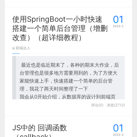
客新闻（Hacker News）上火了起来，被很多网站
1. 添加请求头
3.2.7 后台管理：
报道了，这件事让谷歌的招聘官注意到了尤大大，那
描述
四、项目下载
3.2.8 客服管理：
01
使用SpringBoot一小时快速
时候谷歌有很多为谷歌浏览器开发的实验性场景，包
3.3 后台管理模块：
括一些3D动效、2D的物理效果和可视化的处理等，
搭建一个简单后台管理（增删
2023-2
项目
都是尤大大他们在用的浏览器上实现的，这在当时是
前言
3.3.1 图书分类顾客：
改查）（超详细教程）
前所未有的，它真的体现了JavaScript的强大，不
开发语言
3.3.2 回收类型管理：
前端达人
知什么缘故尤大大就接到了谷歌招聘官的电话她说，
作为后端开放人员，最烦的事就是自己写接口文档和
3.3.3 新书榜管理：
库
你有兴趣加入我们的创新实验室吗，作为我们招收的
别人没有写接口文档，不管是前端还是后端开发，多
3.3.4 图书详情
最近也是临近期末了，各种的期末大作业，后
五人之一，尤大大当时真的不敢相信，都没给他们发
多少少都会被接口文档所折磨，前端会抱怨后端没有
Edge
3.3.6 用户信息管理：
台管理也是很多地方需要用到的，为了方便大
我的简历就直接有人给打电话让加入谷歌，那肯定是
及时更新接口文档，而后端又会觉得编写接口文档太
家能快速上手，快速搭建一个简单的后台管
3.3.7 订单模块管理：
要去的，尤大大非常高兴，自己不用也搬家，工作场
过麻烦。
Swagger
可以较好的接口接口文档的交
该项目中需要使用到的库有：
理，我花了两天时间整理了一下
地就在纽约；
3.3.8 系统模块管理 ：
互问题，以一套标准的规范定义接口以及相关的信
我会从0开始介绍，从数据库的设计到前端页
息，就能做到生成各种格式的接口文档，生成多种语
四、代码实现：
dyCalendarJS
面的引入最后到后端代码的编写，你只需要会
评论(0)
浏览(2712)
言和客户端和服务端的代码，以及在线接口调试页面
五、文档目录：
vanilla-tilt.js 是 JavaScript 中的一个平滑的
一点前端的基础和ssm的基础就能快速上手搭
等等。只需要更新 Swagger 描述文件，就能自动生
尤大大聊出这段经历：“工作两年多，做一些有意思
六、项目总结：
3D 倾斜库。
建一个简单的后台管理
成接口文档，做到前端、后端联调接口文档的及时性
和实验性的项目，稀奇古怪的点子，比如说，十年后
01
JS中的 回调函数
八、源码获取：
本次案例分两篇文章教学：
vanilla-tilt
和便利性。
的搜索界面是什么样子的，或者如果整面墙都是可以
（callback）
2023-2
（第一篇）：数据表设计，前端框架引入和编