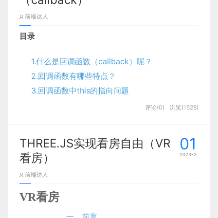
dyCalendarJS 是一个用于创建日历的
互动屏幕的会怎样？如果谷歌能够听懂你说的每一句
一、简介
写前端页面，搭建基本的springboot项目，引
JavaScript 库，您可以在博客和网站中免费使
话？讽刺的是这件事现在几乎已经成为现实了，我们
前端达人
入前端到springboot项目中，在浏览器显示
用它。
一、前言介绍：
要做出一些关于这方面的概念视频和这种交互操作的
官网：
https://swagger.io/
目录
（第二篇）：后端代码的设计，这部分逻辑涉
原型，在2012年。在很长的一段时间内，我都在用
及的比较多，所以单独放一篇出来讲，
代码从
如果你在观看本篇文章前并没有对这两个库进行了
Swagger 是一个规范且完整的框架，用于生成、描
原生的JavaScript来手写这些原型，因为这些原型
1.什么是回调函数（callback）呢？
0手敲讲解
，保证你能学会，完成增删改查的
解，欢迎移步至我的另外两篇文章进行学习：
述、调用和可视化 RESTful 风格的 Web 服务。
不会使用传统的UI界面，他们需要很多特殊的处理，
功能
随着现在网络的快速发展，网上管理系统也逐
2.回调函数有哪些特点？
这些处理手段在如今普通的应用中很难见到，我尝试
Swagger 的目标是对 REST API 定义一个标准且和
各大技术基础教学、实战开发教学（最新更新
渐快速发展起来，网上管理模式很快融入到了许多商
3.回调函数中this的指向问题
JavaScript 库之 vanilla-tilt（一个平滑的 3D
着去用一些现有的框架进行开发，但是很多时候我发
语言无关的接口，可以让人和计算机拥有无须访问源
时间2021-12-4）
家
的之中，随之就产生了“
网上图书购物系统
”，这样
倾斜库）
4.为什么要用到回调函数？
现他们不能解决我的问题，我使用的第一个框架是
评论(0)
浏览(1528)
码、文档或网络流量监测就可以发现和理解服务的能
就让
网上图书购物系统
更加方便简单。
Backbone，Backbone更像是一个为应用搭建的结
5.回调函数和异步操作的关系是什么？回调函数
JavaScript 库之 dyCalendarJS（日历）
力。当通过 Swagger 进行正确定义，用户可以理解
构，他不会帮助你控制视图，尽管Angular提供了数
是异步么？
对于本网上图书购物系统
远程服务并使用最少实现逻辑与远程服务进行交互。
的设计来说，系统开
01
THREE.JS实现看房自由（VR
据绑定，能将视图和数据状态同步起来，但它太约束
项目
与为底层编程所实现的接口类似，Swagger 消除了
发主要是采用
java
语言技术，在整个系统的设计中应
看房）
你写代码的方式，所以它也不能很好的处理我正在进
2023-2
调用服务时可能会有的猜测。
用
MySQL
数据库来完成数据存储，具体根据
网上图
1.什么是回调函数
行的工作项目，因为这些项目很注重交互而不是如何
该项目文件中我已对代码进行了注释。如遇不懂的地
前端达人
书购物系统
的现状来进行开发的，具体根据现实的需
目录
成为一个完整的应用程序，我开始思考如何才能让我
方，请尝试查看相关注释。
Swagger 的优势
（callback）呢？
求来实现
网上图书购物系统
网络化的管理，各类信息
前言和环境介绍
的工作变得更高效，就在那时我开始想或许我可以自
VR看房
效果
有序地进行存储，进入
网上图书购物系统
页面之后，
数据库
己开发一个我自己的框架，最初我的目标就是开发一
支持 API 自动生成同步的在线文档：使用
把函数当作一个参数传到另外一个函数中，当需要用
一、前言